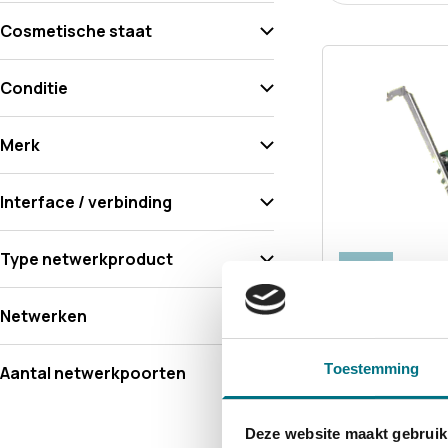
Cosmetische staat
Conditie
Merk
Interface / verbinding
Type netwerkproduct
Nieuw
TP-LINK TG-3
Netwerken
10/
100/
1000Mbit PC
1 op voorraad
Toestemming
Aantal netwerkpoorten
Vergelijken
Deze website maakt gebruik