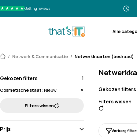
Getting reviews
Alle categ
Ga naar de inhoud
/
Netwerk & Communicatie
/
Netwerkkaarten (bedraad)
Netwerkka
Gekozen filters
1
Gekozen filters
✕
Cosmetische staat
Nieuw
Filters wissen
Filters wissen
Prijs
Verberg filter