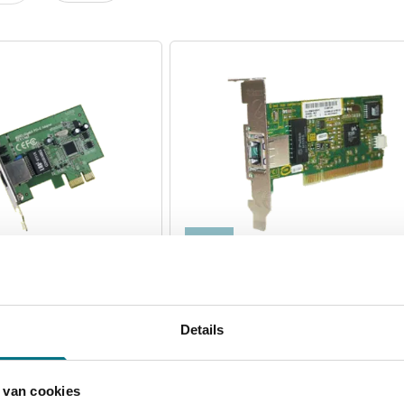
Nieuw
468
3Com 3C905CX-M-LP
I Express x1 Gigabit-NIC
Low Profile Fast Etherlink 10/
100Mb Managed
Details
5 op voorraad
Vergelijken
 van cookies