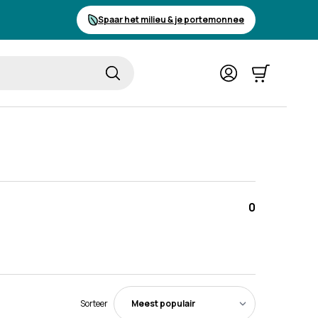
Spaar het milieu & je portemonnee
Cart
0
Sorteer