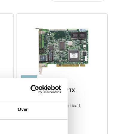
Nieuw
Adaptec ANA-6911A/TX
 NIC
10/
100Mb 32-bits PCI-ethernetkaart
Over
2 op voorraad
Vergelijken