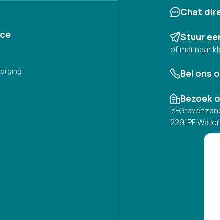
Chat dir
ice
Stuur ee
of mail naar
kl
zorging
Bel ons 
Bezoek 
's-Gravenzan
2291PE Water