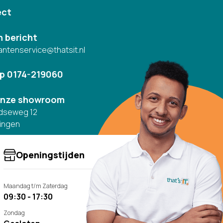
ect
n bericht
antenservice@thatsit.nl
op 0174-219060
onze showroom
dseweg 12
ingen
Openingstijden
Maandag t/m Zaterdag
09:30 - 17:30
Zondag