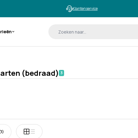
Klantenservice
orieën
arten (bedraad)
3
Foto-tabel
Lijst
(1)
Tonen als