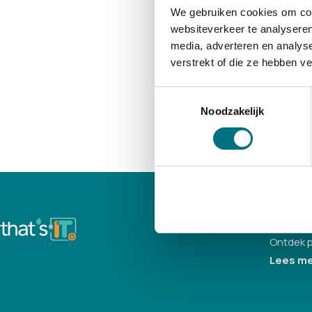
€ 17,95
We gebruiken cookies om cont
websiteverkeer te analyseren
media, adverteren en analys
Bekijken
verstrekt of die ze hebben v
Toestemmingsselectie
Noodzakelijk
Slim bes
Ontdek p
Lees me